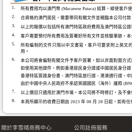
1.
所有費用均以澳門幣 (Macanese Pataca) 結算
2.
合資格的澳門居民，需要帶同有關文件並親臨本公司付款
3.
以上的報價以包括所有澳門特區政府費用及澳門特區公證
4.
客戶需要預付所有費用及簽署好所有文件並核驗筆跡，本
5.
所有編制的文件只限以中文書寫，客戶可要求附上英文的翻譯
用。
6.
本公司將會編制有關文件予客戶簽署，如以非面對面方式
如使用其他證件，例如香港居民身分證或中國居民身分證
香港特區簽證身份書、澳門特區旅行證、港澳通行證、中
由於中國中央人民政府不承認英國國民（海外）護照 (BNO
7.
以上價目只適用於澳門市場，本公司將不時修訂，及不會
8.
本頁所顯示的收費日期由 2023 年 08 月 28 日起，如
關於李雪晴商務中心
公司註冊服務