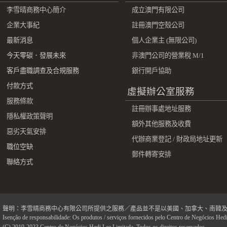
李雪晴商務中心簡介
成立澳門有限公司
企業大事紀
註冊澳門空殼公司
最新消息
個人企業主 (無限公司)
今天零碳．發展未來
非澳門公司的營業稅 M/1
客戶盡職調查及合規服務
銀行開戶協助
付款方式
虛擬辦公室服務
服務條款
註冊辦事處地址服務
隱私權政策聲明
額外其他服務及收費
惡劣天氣安排
代辦商業登記 / 財政局地址更新
職位空缺
郵件轉寄安排
聯絡方式
聲明：李雪晴商務中心有限公司所提供之服務／產品並不是以美國、加拿大、南韓
Isenção de responsabilidade: Os produtos / serviços fornecidos pelo Centro de Negócios Hedi