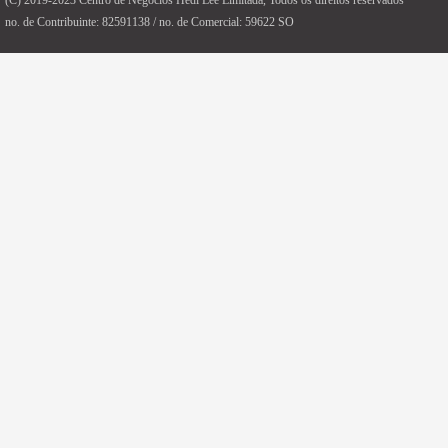
(C) 2019-2023 Centro de Negócios Hedi Lee Limitada, Todos os direitos reservados
no. de Contribuinte: 82591138 / no. de Comercial: 59622 SO